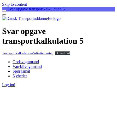
Skip to content
Svar opgave transportkalkulation 5
Svar opgave
transportkalkulation 5
Transportkalkulation-5-Rettemaster
Download
Godsvognmand
Varebilvognmand
Spørgsmål
Nyheder
Log ind