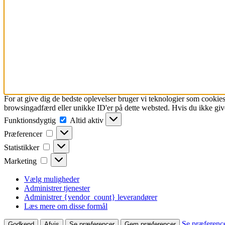
For at give dig de bedste oplevelser bruger vi teknologier som cookies
browsingadfærd eller unikke ID'er på dette websted. Hvis du ikke give
Funktionsdygtig
Funktionsdygtig
Altid aktiv
Præferencer
Præferencer
Statistikker
Statistikker
Marketing
Marketing
Vælg muligheder
Administrer tjenester
Administrer {vendor_count} leverandører
Læs mere om disse formål
Se præferenc
Godkend
Afvis
Se præferencer
Gem præferencer