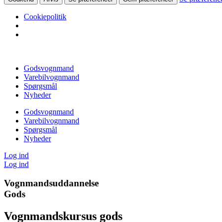
Cookiepolitik
Videre
til
Godsvognmand
indhold
Varebilvognmand
Spørgsmål
Nyheder
Godsvognmand
Varebilvognmand
Spørgsmål
Nyheder
Log ind
Log ind
Vognmandsuddannelse
Gods
Vognmandskursus gods