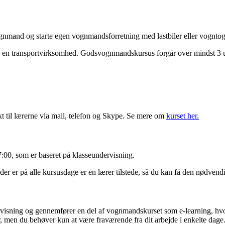
gnmand og starte egen vognmandsforretning med lastbiler eller vognto
er i en transportvirksomhed. Godsvognmandskursus forgår over mindst 3 
 til lærerne via mail, telefon og Skype. Se mere om
kurset her.
7:00, som er baseret på klasseundervisning.
er på alle kursusdage er en lærer tilstede, så du kan få den nødvend
isning og gennemfører en del af vognmandskurset som e-learning, hvor 
 men du behøver kun at være fraværende fra dit arbejde i enkelte dage