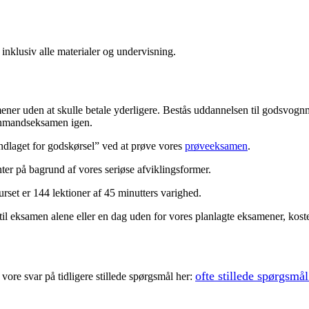
inklusiv alle materialer og undervisning.
amener uden at skulle betale yderligere. Bestås uddannelsen til godsvogn
gnmandseksamen igen.
dlaget for godskørsel” ved at prøve vores
prøveeksamen
.
er på bagrund af vores seriøse afviklingsformer.
rset er 144 lektioner af 45 minutters varighed.
l eksamen alene eller en dag uden for vores planlagte eksamener, koster
ofte stillede spørgsmål
ore svar på tidligere stillede spørgsmål her: