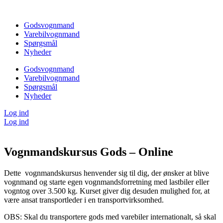
Videre
til
Godsvognmand
indhold
Varebilvognmand
Spørgsmål
Nyheder
Godsvognmand
Varebilvognmand
Spørgsmål
Nyheder
Log ind
Log ind
Vognmandskursus Gods – Online
Dette vognmandskursus henvender sig til dig, der ønsker at blive
vognmand og starte egen vognmandsforretning med lastbiler eller
vogntog over 3.500 kg. Kurset giver dig desuden mulighed for, at
være ansat transportleder i en transportvirksomhed.
OBS: Skal du transportere gods med varebiler internationalt, så skal