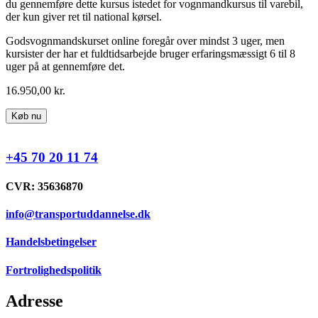
du gennemføre dette kursus istedet for vognmandkursus til varebil,
der kun giver ret til national kørsel.
Godsvognmandskurset online foregår over mindst 3 uger, men
kursister der har et fuldtidsarbejde bruger erfaringsmæssigt 6 til 8
uger på at gennemføre det.
16.950,00
kr.
Vognmandskursus
Køb nu
Gods
-
Online
+45 70 20 11 74
antal
CVR: 35636870
info@transportuddannelse.dk
Handelsbetingelser
Fortrolighedspolitik
Adresse