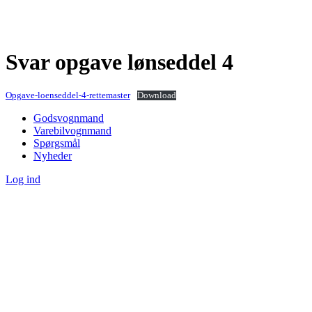
Svar opgave lønseddel 4
Opgave-loenseddel-4-rettemaster
Download
Godsvognmand
Varebilvognmand
Spørgsmål
Nyheder
Log ind