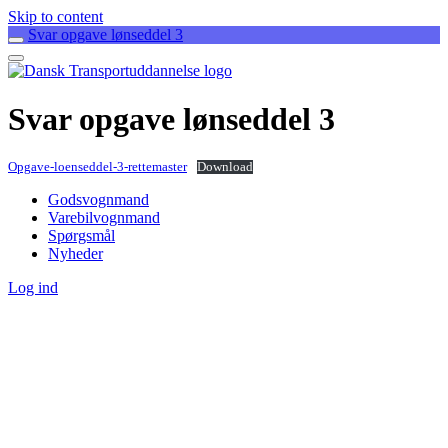
Skip to content
Svar opgave lønseddel 3
Svar opgave lønseddel 3
Opgave-loenseddel-3-rettemaster
Download
Godsvognmand
Varebilvognmand
Spørgsmål
Nyheder
Log ind