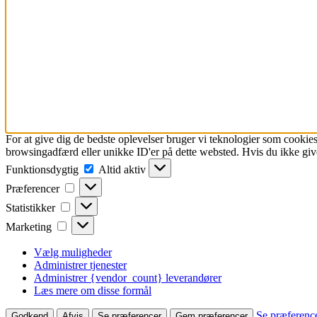
For at give dig de bedste oplevelser bruger vi teknologier som cookies
browsingadfærd eller unikke ID'er på dette websted. Hvis du ikke give
Funktionsdygtig
Funktionsdygtig
Altid aktiv
Præferencer
Præferencer
Statistikker
Statistikker
Marketing
Marketing
Vælg muligheder
Administrer tjenester
Administrer {vendor_count} leverandører
Læs mere om disse formål
Se præferenc
Godkend
Afvis
Se præferencer
Gem præferencer