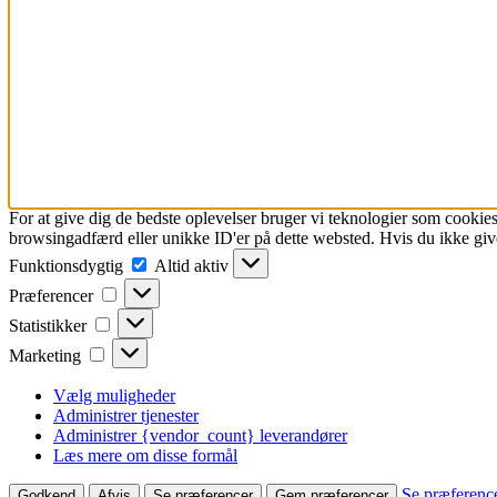
For at give dig de bedste oplevelser bruger vi teknologier som cookies
browsingadfærd eller unikke ID'er på dette websted. Hvis du ikke give
Funktionsdygtig
Funktionsdygtig
Altid aktiv
Præferencer
Præferencer
Statistikker
Statistikker
Marketing
Marketing
Vælg muligheder
Administrer tjenester
Administrer {vendor_count} leverandører
Læs mere om disse formål
Se præferenc
Godkend
Afvis
Se præferencer
Gem præferencer