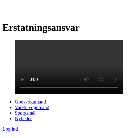
Erstatningsansvar
Godsvognmand
Varebilvognmand
Spørgsmål
Nyheder
Log ind