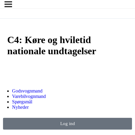
C4: Køre og hviletid
nationale undtagelser
Godsvognmand
Varebilvognmand
Spørgsmål
Nyheder
Log ind