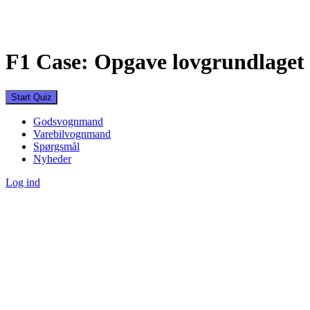
F1 Case: Opgave lovgrundlaget
Godsvognmand
Varebilvognmand
Spørgsmål
Nyheder
Log ind