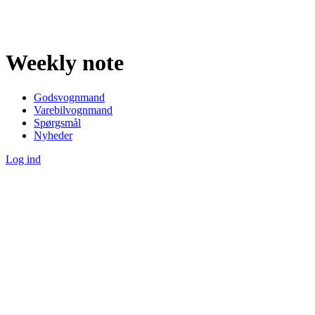
Weekly note
Godsvognmand
Varebilvognmand
Spørgsmål
Nyheder
Log ind