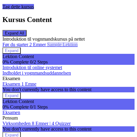
Tag dette kursus
Kursus Content
Expand All
Lektioner
Introduktion til vognmandskursus på nettet
Før du starter
2 Emner
Sample Lektion
Expand
Før
Lektion Content
du
0% Complete
0/2 Steps
starter
Introduktion til online systemet
Indholdet i vognmandsuddannelsen
Eksamen
Eksamen
1 Emne
You don't currently have access to this content
Expand
Eksamen
Lektion Content
0% Complete
0/1 Steps
Eksamen
Pensum
Virksomheden
8 Emner
|
4 Quizzer
You don't currently have access to this content
Expand