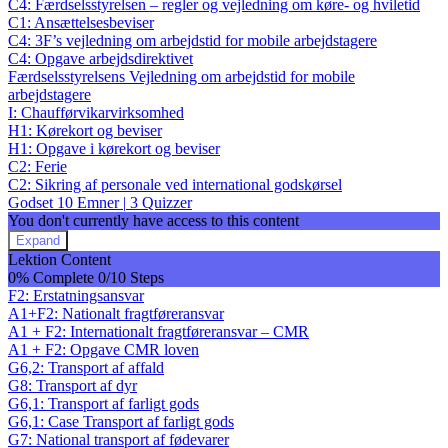
C4: Færdselsstyrelsen – regler og vejledning om køre- og hviletid
C1: Ansættelsesbeviser
C4: 3F’s vejledning om arbejdstid for mobile arbejdstagere
C4: Opgave arbejdsdirektivet
Færdselsstyrelsens Vejledning om arbejdstid for mobile
arbejdstagere
I: Chaufførvikarvirksomhed
H1: Kørekort og beviser
H1: Opgave i kørekort og beviser
C2: Ferie
C2: Sikring af personale ved international godskørsel
Godset
10 Emner
|
3 Quizzer
You don't currently have access to this content
Expand
Godset
Lektion Content
0% Complete
0/10 Steps
F2: Erstatningsansvar
A1+F2: Nationalt fragtføreransvar
A1 + F2: Internationalt fragtføreransvar – CMR
A1 + F2: Opgave CMR loven
G6,2: Transport af affald
G8: Transport af dyr
G6,1: Transport af farligt gods
G6,1: Case Transport af farligt gods
G7: National transport af fødevarer