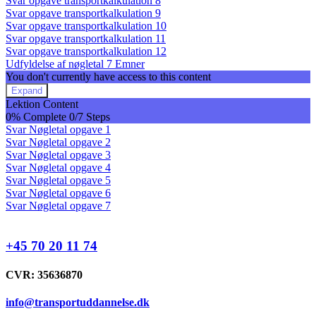
Svar opgave transportkalkulation 8
Svar opgave transportkalkulation 9
Svar opgave transportkalkulation 10
Svar opgave transportkalkulation 11
Svar opgave transportkalkulation 12
Udfyldelse af nøgletal
7 Emner
You don't currently have access to this content
Expand
Udfyldelse
Lektion Content
af
0% Complete
0/7 Steps
nøgletal
Svar Nøgletal opgave 1
Svar Nøgletal opgave 2
Svar Nøgletal opgave 3
Svar Nøgletal opgave 4
Svar Nøgletal opgave 5
Svar Nøgletal opgave 6
Svar Nøgletal opgave 7
+45 70 20 11 74
CVR: 35636870
info@transportuddannelse.dk