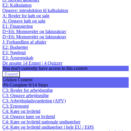
E2: Kalkulation
Opgave: introduktion til kalkulation
A: Regler for køb og salg
A: Opgave køb og salg
E1: Finansiering
D+E6: Momsregler og fakturakrav
D+E6: Momsregler og fakturakrav
J: Forhandling af aftaler
E2: Budgetter
E3: Nøgletal
E3: Årsregnskab
De ansatte
14 Emner
|
4 Quizzer
You don't currently have access to this content
Expand
De
Lektion Content
ansatte
0% Complete
0/14 Steps
C3: Regler for arbejdsmiljø
C3: Opgave arbejdsmiljø
C3: Arbejdspladsvurdering (APV)
C3: Ergonomi
C4: Køre og hviletid
C4: Opgave køre og hviletid
C4: Køre og hviletid nationale undtagelser
C4: Køre og hviletid undtagelser i hele EU / EØS