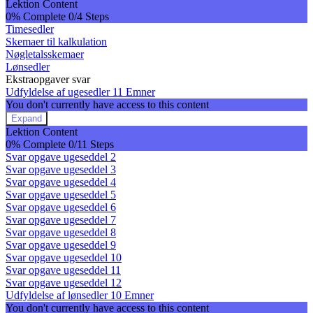
Skemaer
Lektion Content
0% Complete
0/4 Steps
Timesedler
Skemaer til kalkulation
Nøgletalsskemaer
Lønsedler
Ekstraopgaver svar
Udfyldelse af ugesedler
11 Emner
You don't currently have access to this content
Expand
Udfyldelse
Lektion Content
af
0% Complete
0/11 Steps
ugesedler
Svar opgave ugeseddel 2
Svar opgave ugeseddel 3
Svar opgave ugeseddel 4
Svar opgave ugeseddel 5
Svar opgave ugeseddel 6
Svar opgave ugeseddel 7
Svar opgave ugeseddel 8
Svar opgave ugeseddel 9
Svar opgave ugeseddel 10
Svar opgave ugeseddel 11
Svar opgave ugeseddel 12
Udfyldelse af lønsedler
10 Emner
You don't currently have access to this content