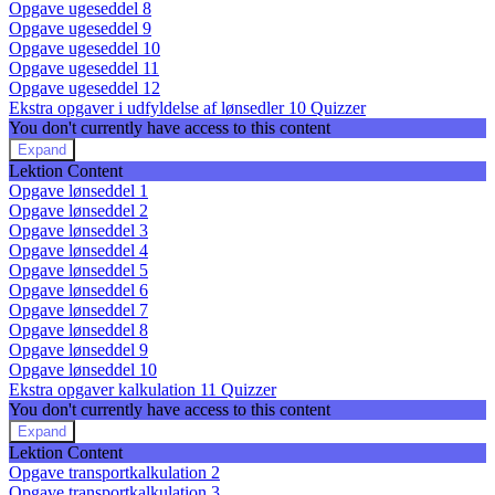
Opgave ugeseddel 8
Opgave ugeseddel 9
Opgave ugeseddel 10
Opgave ugeseddel 11
Opgave ugeseddel 12
Ekstra opgaver i udfyldelse af lønsedler
10 Quizzer
You don't currently have access to this content
Expand
Ekstra
Lektion Content
opgaver
Opgave lønseddel 1
i
Opgave lønseddel 2
udfyldelse
Opgave lønseddel 3
af
lønsedler
Opgave lønseddel 4
Opgave lønseddel 5
Opgave lønseddel 6
Opgave lønseddel 7
Opgave lønseddel 8
Opgave lønseddel 9
Opgave lønseddel 10
Ekstra opgaver kalkulation
11 Quizzer
You don't currently have access to this content
Expand
Ekstra
Lektion Content
opgaver
Opgave transportkalkulation 2
kalkulation
Opgave transportkalkulation 3