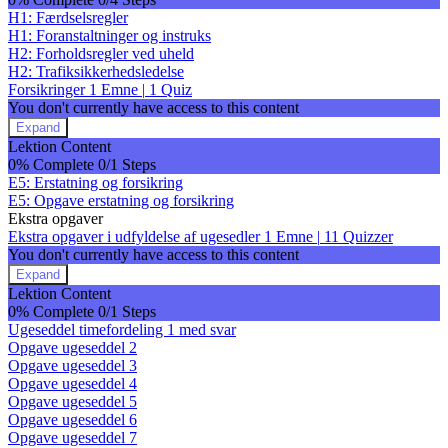
H1: Færdselsregler
H1: Foranstaltninger og instruks
H2: Forholdsregler ved uheld
H2: Trafiksikkerhedsledelse
Forsikringer
1 Emne
|
1 Quiz
You don't currently have access to this content
Expand
Forsikringer
Lektion Content
0% Complete
0/1 Steps
E5: Erstatning og forsikring
E5: Opgave erstatning og forsikring
Ekstra opgaver
Ekstra opgaver i udfyldelse af ugesedler
1 Emne
|
11 Quizzer
You don't currently have access to this content
Expand
Ekstra
Lektion Content
opgaver
0% Complete
0/1 Steps
i
Ugeseddel timefordeling 1 med svar
udfyldelse
Opgave ugeseddel 2
af
ugesedler
Opgave ugeseddel 3
Opgave ugeseddel 4
Opgave ugeseddel 5
Opgave ugeseddel 6
Opgave ugeseddel 7