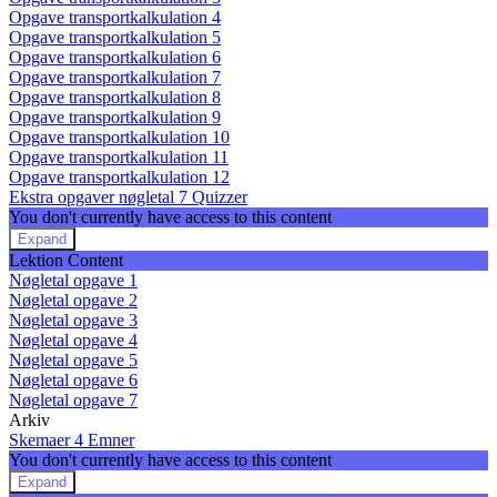
Opgave transportkalkulation 4
Opgave transportkalkulation 5
Opgave transportkalkulation 6
Opgave transportkalkulation 7
Opgave transportkalkulation 8
Opgave transportkalkulation 9
Opgave transportkalkulation 10
Opgave transportkalkulation 11
Opgave transportkalkulation 12
Ekstra opgaver nøgletal
7 Quizzer
You don't currently have access to this content
Expand
Ekstra
Lektion Content
opgaver
Nøgletal opgave 1
nøgletal
Nøgletal opgave 2
Nøgletal opgave 3
Nøgletal opgave 4
Nøgletal opgave 5
Nøgletal opgave 6
Nøgletal opgave 7
Arkiv
Skemaer
4 Emner
You don't currently have access to this content
Expand