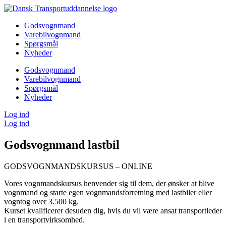
Videre
til
Godsvognmand
indhold
Varebilvognmand
Spørgsmål
Nyheder
Godsvognmand
Varebilvognmand
Spørgsmål
Nyheder
Log ind
Log ind
Godsvognmand lastbil
GODSVOGNMANDSKURSUS – ONLINE
Vores vognmandskursus henvender sig til dem, der ønsker at blive
vognmand og starte egen vognmandsforretning med lastbiler eller
vogntog over 3.500 kg.
Kurset kvalificerer desuden dig, hvis du vil være ansat transportleder
i en transportvirksomhed.