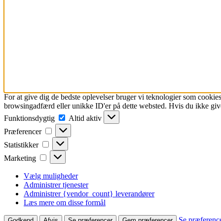
For at give dig de bedste oplevelser bruger vi teknologier som cookies
browsingadfærd eller unikke ID'er på dette websted. Hvis du ikke give
Funktionsdygtig
Funktionsdygtig
Altid aktiv
Præferencer
Præferencer
Statistikker
Statistikker
Marketing
Marketing
Vælg muligheder
Administrer tjenester
Administrer {vendor_count} leverandører
Læs mere om disse formål
Se præferenc
Godkend
Afvis
Se præferencer
Gem præferencer