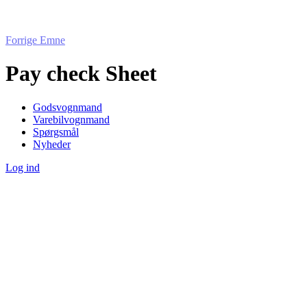
Forrige Emne
Pay check Sheet
Godsvognmand
Varebilvognmand
Spørgsmål
Nyheder
Log ind