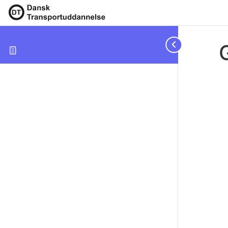
Godsvognmand
Varebilvognmand
Spørgsmål
Nyheder
Log ind