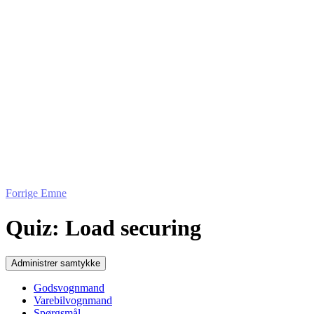
Forrige Emne
Quiz: Load securing
Administrer samtykke
Godsvognmand
Varebilvognmand
Spørgsmål