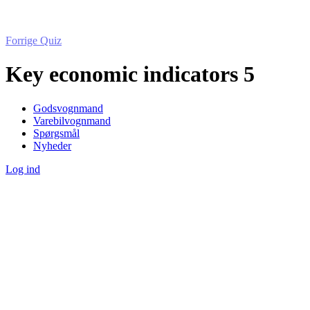
Forrige Quiz
Key economic indicators 5
Godsvognmand
Varebilvognmand
Spørgsmål
Nyheder
Log ind