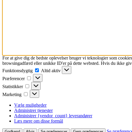
For at give dig de bedste oplevelser bruger vi teknologier som cookies
browsingadfærd eller unikke ID'er på dette websted. Hvis du ikke give
Funktionsdygtig
Funktionsdygtig
Altid aktiv
Præferencer
Præferencer
Statistikker
Statistikker
Marketing
Marketing
Vælg muligheder
Administrer tjenester
Administrer {vendor_count} leverandører
Læs mere om disse formål
Se præferenc
Godkend
Afvis
Se præferencer
Gem præferencer