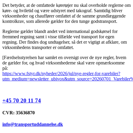
Det betyder, at de omfattede køretøjer nu skal overholde reglerne om
køre- og hviletid og være udstyret med takograf. Samtidig bliver
virksomheder og chauffører omfattet af de samme grundlæggende
kontrolkrav, som allerede gælder for den tunge godstransport.
Reglerne gælder blandt andet ved international godskørsel for
fremmed regning samt i visse tilfælde ved transport for egen
regning. Der findes dog undtagelser, så det er vigtigt at afklare, om
virksomhedens transporter er omfattet.
[Færdselsstyrelsen har samlet en oversigt over de nye regler, hvem
de gælder for, og hvad virksomhederne skal være opmærksomme
på:
https://www.fstyr.dk/nyheder/2026/jul/nye-regler-for-varebiler?
utm_medium=newsletter_ubivox&utm_source=20260701_Vareb
+45 70 20 11 74
CVR: 35636870
info@transportuddannelse.dk