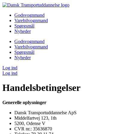
Videre
til
Godsvognmand
indhold
Varebilvognmand
Spørgsmål
Nyheder
Godsvognmand
Varebilvognmand
Spørgsmål
Nyheder
Log ind
Log ind
Handelsbetingelser
Generelle oplysninger
Dansk Transportuddannelse ApS
Middelfartvej 123, 1th
5200, Odense V
CVR nr.: 35636870