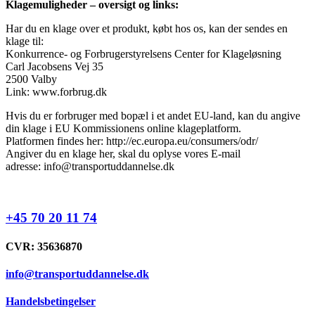
Klagemuligheder – oversigt og links:
Har du en klage over et produkt, købt hos os, kan der sendes en
klage til:
Konkurrence- og Forbrugerstyrelsens Center for Klageløsning
Carl Jacobsens Vej 35
2500 Valby
Link: www.forbrug.dk
Hvis du er forbruger med bopæl i et andet EU-land, kan du angive
din klage i EU Kommissionens online klageplatform.
Platformen findes her: http://ec.europa.eu/consumers/odr/
Angiver du en klage her, skal du oplyse vores E-mail
adresse:
info@transportuddannelse.dk
+45 70 20 11 74
CVR: 35636870
info@transportuddannelse.dk
Handelsbetingelser