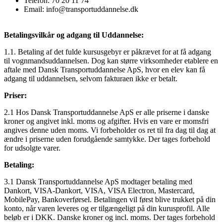
Telefon:
70 20 11 74
Email:
info@transportuddannelse.dk
Betalingsvilkår og adgang til Uddannelse:
1.1. Betaling af det fulde kursusgebyr er påkrævet for at få adgang
til vognmandsuddannelsen. Dog kan større virksomheder etablere en
aftale med Dansk Transportuddannelse ApS, hvor en elev kan få
adgang til uddannelsen, selvom fakturaen ikke er betalt.
Priser:
2.1 Hos
Dansk Transportuddannelse ApS
er alle priserne i danske
kroner og angivet inkl. moms og afgifter. Hvis en vare er momsfri
angives denne uden moms. Vi forbeholder os ret til fra dag til dag at
ændre i priserne uden forudgående samtykke. Der tages forbehold
for udsolgte varer.
Betaling:
3.1 Dansk Transportuddannelse ApS
modtager betaling med
Dankort,
VISA-Dankort, VISA, VISA Electron, Mastercard,
MobilePay, Bankoverførsel
. Betalingen vil først blive trukket på din
konto, når varen leveres og er tilgængeligt på din kurusprofil. Alle
beløb er i DKK. Danske kroner og incl. moms. Der tages forbehold